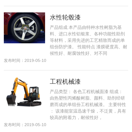
水性轮毂漆
产品组成 本产品由特种水性树脂为基
料、进口水性铝银浆、各种功能性助剂
等材料，采用先进的工艺精致而成的单
组份防护漆。 性能特点 漆膜硬度高、耐
候性好、耐腐蚀性好、对不同
发布时间：2019-05-10
工程机械漆
产品类型： 各色工程机械面漆 组成：
由热塑性丙烯酸树脂、颜料、助剂经研
磨而成的单组份工程机械漆。 主要特性
： 该漆能室温迅速干燥，不泛黄，具有
较高的附着力，耐候性好，
发布时间：2019-05-10