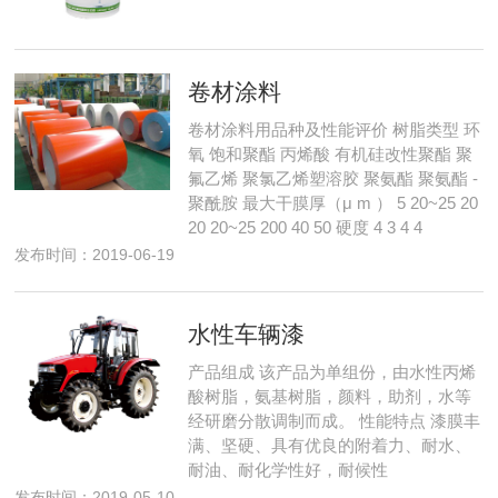
卷材涂料
卷材涂料用品种及性能评价 树脂类型 环
氧 饱和聚酯 丙烯酸 有机硅改性聚酯 聚
氟乙烯 聚氯乙烯塑溶胶 聚氨酯 聚氨酯 -
聚酰胺 最大干膜厚（μ m ） 5 20~25 20
20 20~25 200 40 50 硬度 4 3 4 4
发布时间：2019-06-19
水性车辆漆
产品组成 该产品为单组份，由水性丙烯
酸树脂，氨基树脂，颜料，助剂，水等
经研磨分散调制而成。 性能特点 漆膜丰
满、坚硬、具有优良的附着力、耐水、
耐油、耐化学性好，耐候性
发布时间：2019-05-10