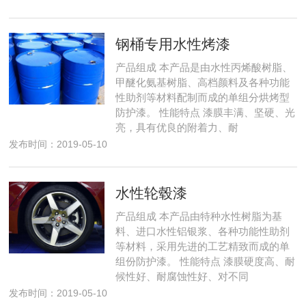
钢桶专用水性烤漆
产品组成 本产品是由水性丙烯酸树脂、
甲醚化氨基树脂、高档颜料及各种功能
性助剂等材料配制而成的单组分烘烤型
防护漆。 性能特点 漆膜丰满、坚硬、光
亮，具有优良的附着力、耐
发布时间：2019-05-10
水性轮毂漆
产品组成 本产品由特种水性树脂为基
料、进口水性铝银浆、各种功能性助剂
等材料，采用先进的工艺精致而成的单
组份防护漆。 性能特点 漆膜硬度高、耐
候性好、耐腐蚀性好、对不同
发布时间：2019-05-10