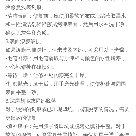
效修复浅表划痕。
•清洁表面：修复前，应使用柔软的布或海绵蘸取温水
和中性清洁剂轻轻擦拭烤漆表面，然后用水冲洗干净，
确保无灰尘和杂质。
2.表面漆膜破损
如果漆膜已被蹭掉，但未波及内部，可采用以下步骤：
•毛笔补漆：用毛笔蘸取与原漆相同颜色的水性烤漆，
小心地修补在破损处。
•等待干燥：让修补处的漆完全干燥。
•打磨抛光：漆干后，用手磨光处理，使修补处与周围
表面平整一致。
3.深层划痕或局部脱落
对于较深的划痕或已出现凹坑、局部脱落的情况，需要
更细致的修复：
•填补腻子：先用腻子将凹坑或脱落处填补平整。对于
较深的损伤，可能需要分层填补，确保每层干透后再进